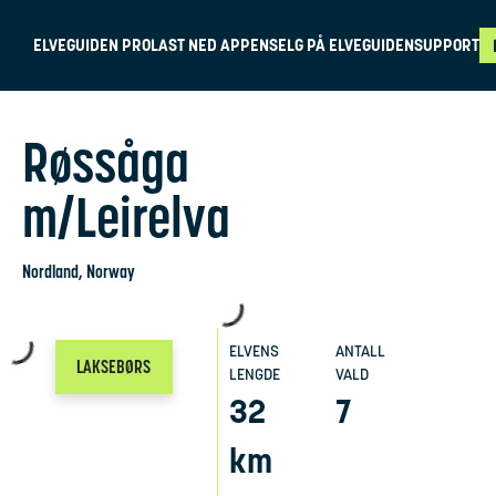
ELVEGUIDEN PRO
LAST NED APPEN
SELG PÅ ELVEGUIDEN
SUPPORT
Røssåga
m/Leirelva
Nordland
, Norway
ELVENS
ANTALL
LAKSEBØRS
LENGDE
VALD
32
7
km