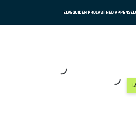
ELVEGUIDEN PRO
LAST NED APPEN
SEL
L