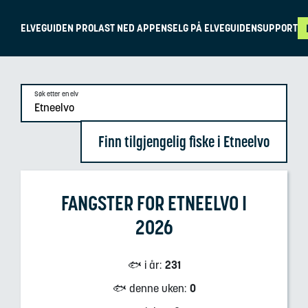
ELVEGUIDEN PRO
LAST NED APPEN
SELG PÅ ELVEGUIDEN
SUPPORT
Søk etter en elv
Finn tilgjengelig fiske i Etneelvo
FANGSTER FOR
ETNEELVO
I
2026
🐟 i år
:
231
🐟 denne uken
:
0