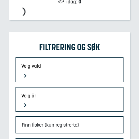
🐟 i dag
:
0
FILTRERING OG SØK
Velg vald
Velg år
Finn fisker (kun registrerte)