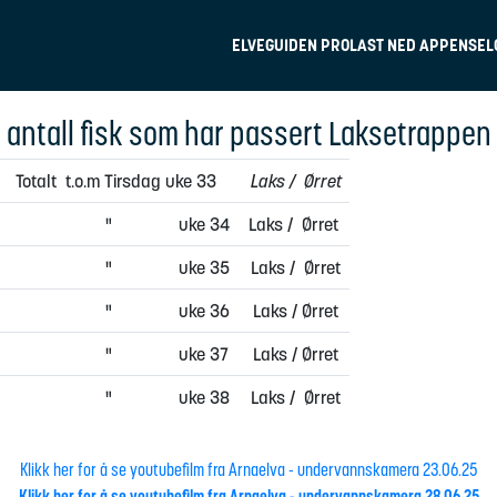
ELVEGUIDEN PRO
LAST NED APPEN
SEL
t antall fisk som har passert Laksetrappen
alt t.o.m Tirsdag uke 33
Laks / Ørret
 uke 34
Laks / Ørret
 uke 35
Laks / Ørret
 uke 36
Laks / Ørret
" uke 37
Laks / Ørret
 uke 38
Laks / Ørret
Klikk her for å se youtubefilm fra Arnaelva - undervannskamera 23.06.25
Klikk her for å se youtubefilm fra Arnaelva - undervannskamera 28.06.25