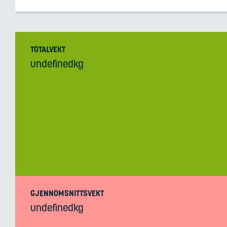
TOTALVEKT
undefinedkg
GJENNOMSNITTSVEKT
undefinedkg