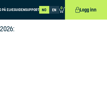
0
Logg inn
G PÅ ELVEGUIDEN
SUPPORT
NO
EN
 2026: