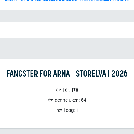
FANGSTER FOR
ARNA - STORELVA
I
2026
🐟 i år
:
178
🐟 denne uken
:
54
🐟 i dag
:
1