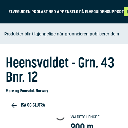
ELVEGUIDEN PRO
LAST NED APPEN
SELG PÅ ELVEGUIDEN
SUPPORT
Produkter blir tilgjengelige når grunneieren publiserer dem
Heensvaldet - Grn. 43
Bnr. 12
Møre og Romsdal
, Norway
ISA OG GLUTRA
VALDETS LENGDE
900 m