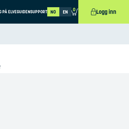
0
Logg inn
G PÅ ELVEGUIDEN
SUPPORT
NO
EN
R