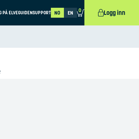
0
Logg inn
G PÅ ELVEGUIDEN
SUPPORT
NO
EN
R