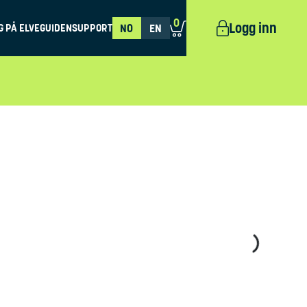
0
Logg inn
G PÅ ELVEGUIDEN
SUPPORT
NO
EN