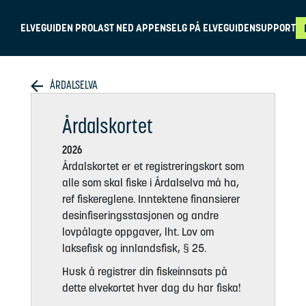
ELVEGUIDEN PRO
LAST NED APPEN
SELG PÅ ELVEGUIDEN
SUPPORT
ÅRDALSELVA
Årdalskortet
2026
Årdalskortet er et registreringskort som
alle som skal fiske i Årdalselva må ha,
ref fiskereglene. Inntektene finansierer
desinfiseringsstasjonen og andre
lovpålagte oppgaver, lht. Lov om
laksefisk og innlandsfisk, § 25.
Husk å registrer din fiskeinnsats på
dette elvekortet hver dag du har fiska!