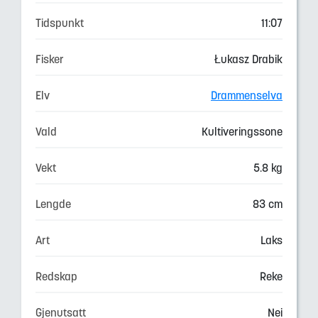
Tidspunkt
11:07
Fisker
Łukasz Drabik
Elv
Drammenselva
Vald
Kultiveringssone
Vekt
5.8 kg
Lengde
83 cm
Art
Laks
Redskap
Reke
Gjenutsatt
Nei