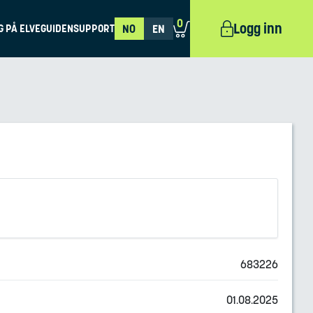
0
Logg inn
G PÅ ELVEGUIDEN
SUPPORT
NO
EN
683226
01.08.2025