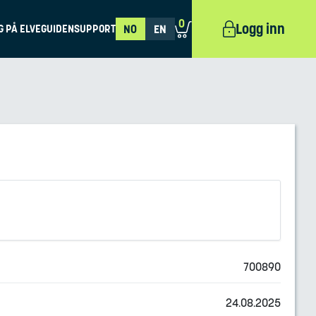
0
Logg inn
G PÅ ELVEGUIDEN
SUPPORT
NO
EN
700890
24.08.2025