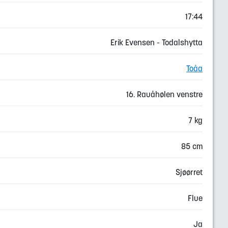
17:44
Erik Evensen - Todalshytta
Toåa
16. Rauåhølen venstre
7 kg
85 cm
Sjøørret
Flue
Ja