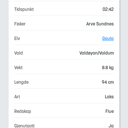
Tidspunkt
02:42
Fisker
Arve Sundnes
Elv
Gaula
Vald
Valdøyan/Valdum
Vekt
8.8 kg
Lengde
94 cm
Art
Laks
Redskap
Flue
Gjenutsatt
Ja