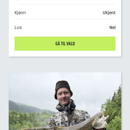
Kjønn
Ukjent
Lus
Nei
GÅ TIL VALD