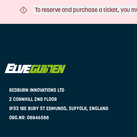
To reserve and purchase a ticket, you m
REDBURN INNOVATIONS LTD
2 CORNHILL 2ND FLOOR
IP33 1BE
BURY ST EDMUNDS, SUFFOLK, ENGLAND
ORG.NR:
08846588