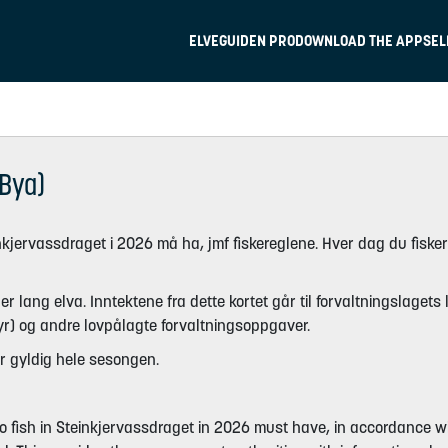
ELVEGUIDEN PRO
DOWNLOAD THE APP
SEL
(Bya)
einkjervassdraget i 2026 må ha, jmf fiskereglene. Hver dag du fisker
er lang elva. Inntektene fra dette kortet går til forvaltningslaget
tyr) og andre lovpålagte forvaltningsoppgaver.
er gyldig hele sesongen.
to fish in Steinkjervassdraget in 2026 must have, in accordance wit