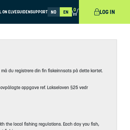
0
LOG IN
L ON ELVEGUIDEN
SUPPORT
NO
EN
 må du registrere din fin fiskeinnsats på dette kortet.
s lovpålagte oppgave ref. Lakseloven §25 vedr
h the local fishing regulations. Each day you fish,